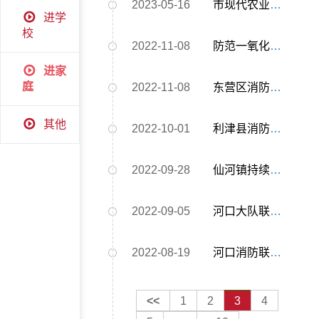
2023-05-16
市现代农业示范区开展“美好生活•民法典相伴”主题普法宣传活动
进学
校
2022-11-08
防范一氧化碳宣传
进家
庭
2022-11-08
东营区消防救援大队进学校开展“119”消防宣传活动
其他
2022-10-01
利津县消防救援大队“串门”唠嗑 消防宣传走进家庭
2022-09-28
仙河镇持续开展燃气领域隐患排查整改“全覆盖”专项行动
2022-09-05
河口大队联合开展“敲门入户”消防安全宣传活动
2022-08-19
河口消防联合志愿者开展“进家庭”宣传活动
<<
1
2
3
4