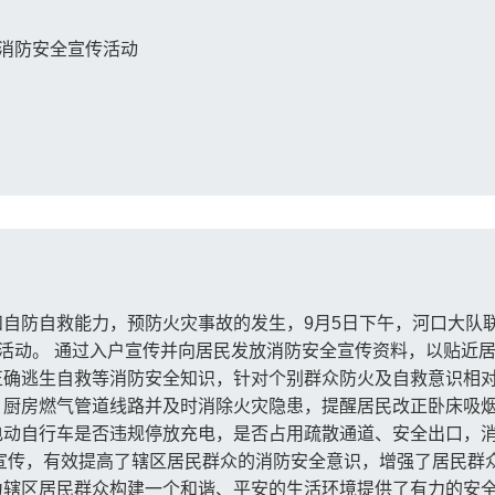
”消防安全宣传活动
自防自救能力，预防火灾事故的发生，9月5日下午，河口大队
传活动。 通过入户宣传并向居民发放消防安全宣传资料，以贴近
正确逃生自救等消防安全知识，针对个别群众防火及自救意识相
、厨房燃气管道线路并及时消除火灾隐患，提醒居民改正卧床吸
电动自行车是否违规停放充电，是否占用疏散通道、安全出口，
宣传，有效提高了辖区居民群众的消防安全意识，增强了居民群
为辖区居民群众构建一个和谐、平安的生活环境提供了有力的安